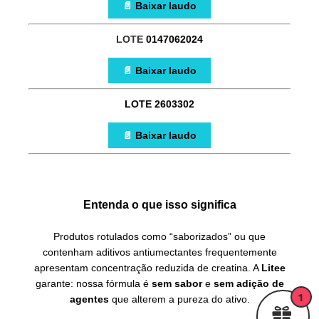
📄
Baixar laudo
LOTE
0147062024
📄
Baixar laudo
LOTE 2603302
📄
Baixar laudo
Entenda o que isso significa
Produtos rotulados como “saborizados” ou que
contenham aditivos antiumectantes frequentemente
apresentam concentração reduzida de creatina. A
Litee
garante: nossa fórmula é
sem sabor
e
sem adição de
1
agentes
que alterem a pureza do ativo.