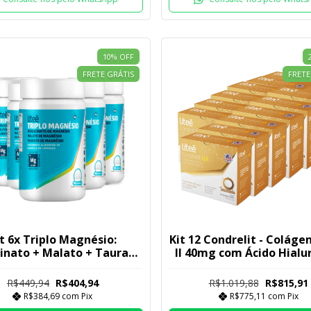
10
%
OFF
FRETE GRÁTIS
FRETE
t 6x Triplo Magnésio:
Kit 12 Condrelit - Coláge
cinato + Malato + Taurato
II 40mg com Ácido Hialu
| Efeito completo 3 em 1
150m
R$449,94
R$404,94
R$1.019,88
R$815,91
R$384,69
com
Pix
R$775,11
com
Pix