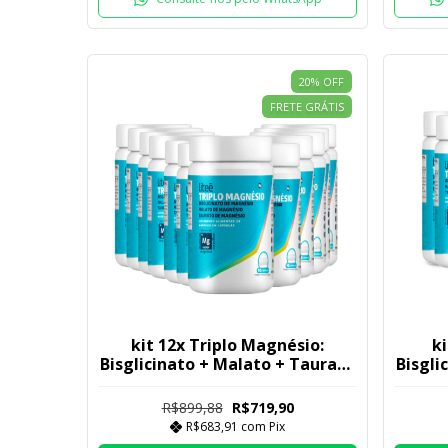
20
%
OFF
FRETE GRÁTIS
kit 12x Triplo Magnésio:
ki
Bisglicinato + Malato + Taurato
Bisgli
350mg | Efeito completo 3 em 1
350mg 
R$899,88
R$719,90
R$683,91
com
Pix