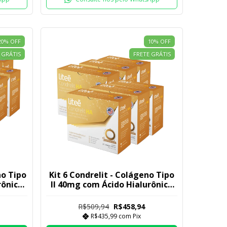
20
%
OFF
10
%
OFF
 GRÁTIS
FRETE GRÁTIS
no Tipo
Kit 6 Condrelit - Colágeno Tipo
rônico
II 40mg com Ácido Hialurônico
150mg
R$509,94
R$458,94
R$435,99
com
Pix