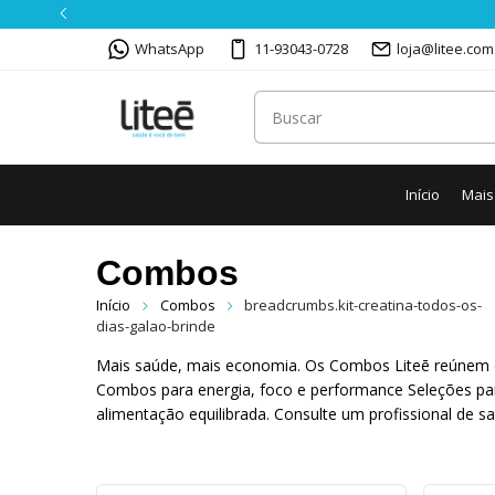
WhatsApp
11-93043-0728
loja@litee.com
Início
Mais
Combos
Início
Combos
breadcrumbs.kit-creatina-todos-os-
dias-galao-brinde
Mais saúde, mais economia. Os Combos Liteē reúnem os 
Combos para energia, foco e performance Seleções par
alimentação equilibrada. Consulte um profissional de s