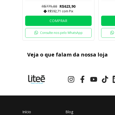
R$779,88
R$623,90
R$592,71
com
Pix
COMPRAR
Consulte-nos pelo WhatsApp
Veja o que falam da nossa loja
Início
Blog