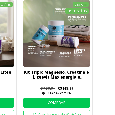
 GRÁTIS
25
%
OFF
FRETE GRÁTIS
 Litee
Kit Triplo Magnésio, Creatina e
Liteevit Max energia e
disposição Litee
R$199,97
R$149,97
R$142,47
com
Pix
COMPRAR
App
Consulte-nos pelo WhatsApp