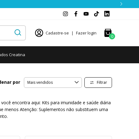
Cadastre-se
|
Fazer login
0
udos Creatina
denar por
Filtrar
ocê encontra aqui: Kits para imunidade e saúde diária
pague menos Atenção: Suplementos não substituem uma
nto.