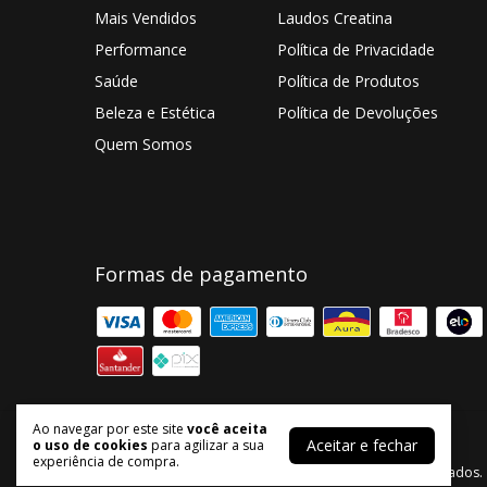
Mais Vendidos
Laudos Creatina
Performance
Política de Privacidade
Saúde
Política de Produtos
Beleza e Estética
Política de Devoluções
Quem Somos
Formas de pagamento
Ao navegar por este site
você aceita
Aceitar e fechar
o uso de cookies
para agilizar a sua
Loja Litee
experiência de compra.
©2026. Litee - 33735982000119. Todos os direitos reservados.