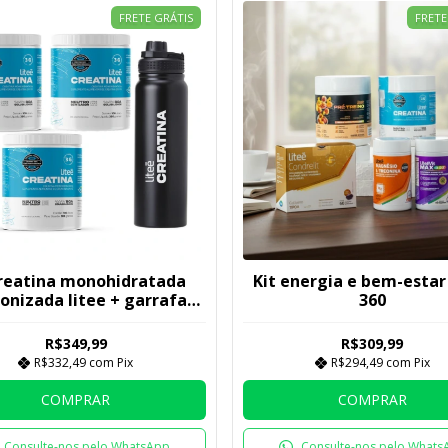
FRETE GRÁTIS
FRETE
creatina monohidratada
Kit energia e bem-estar
onizada litee + garrafa
360
litee fresh 900ml
R$349,99
R$309,99
R$332,49
com
Pix
R$294,49
com
Pix
COMPRAR
COMPRAR
Consulte-nos pelo WhatsApp
Consulte-nos pelo Whats