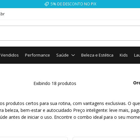
FRETE GRÁTIS ACIMA DE R$ 99,99
.br
 Vendidos
Performance
Saúde
Beleza e Estética
Kids
La
Or
Exibindo 18 produtos
produtos certos para sua rotina, com vantagens exclusivas. O que v
a beleza, bem-estar e autocuidado Preço inteligente: leve mais, 
aúde antes de iniciar o uso. Encontre o combo ideal para o seu mome