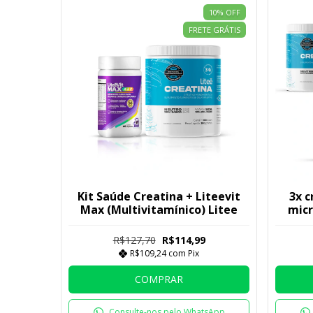
10
%
OFF
FRETE GRÁTIS
Kit Saúde Creatina + Liteevit
3x 
Max (Multivitamínico) Litee
micr
R$127,70
R$114,99
R$109,24
com
Pix
COMPRAR
Consulte-nos pelo WhatsApp