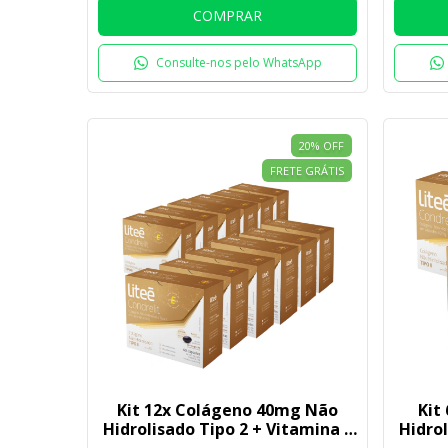
COMPRAR
Consulte-nos pelo WhatsApp
20
%
OFF
FRETE GRÁTIS
Kit 12x Colágeno 40mg Não
Kit
Hidrolisado Tipo 2 + Vitamina E
Hidrol
| 60 cápsulas Litee